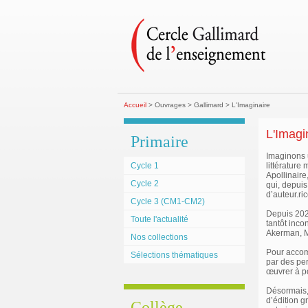
Accueil
> Ouvrages > Gallimard > L'Imaginaire
L'Imagi
Primaire
Imaginons u
Cycle 1
littérature
Apollinaire
Cycle 2
qui, depui
d’auteur.ric
Cycle 3 (CM1-CM2)
Depuis 2021
Toute l'actualité
tantôt inco
Akerman, Mi
Nos collections
Pour accom
Sélections thématiques
par des per
œuvrer à po
Désormais, 
d’édition g
Collège