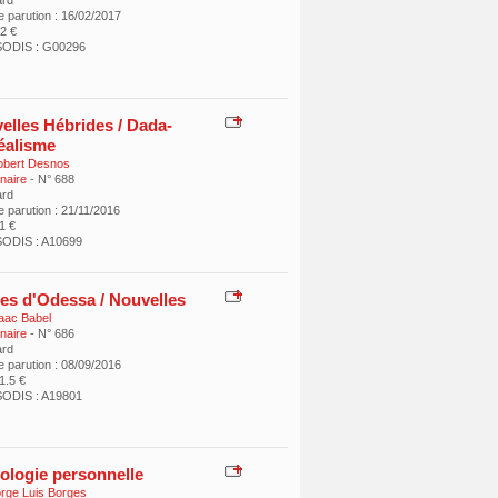
ard
e parution : 16/02/2017
12 €
SODIS : G00296
elles Hébrides / Dada-
éalisme
bert Desnos
inaire
- N° 688
ard
 parution : 21/11/2016
11 €
ODIS : A10699
es d'Odessa / Nouvelles
aac Babel
inaire
- N° 686
ard
e parution : 08/09/2016
11.5 €
ODIS : A19801
ologie personnelle
rge Luis Borges