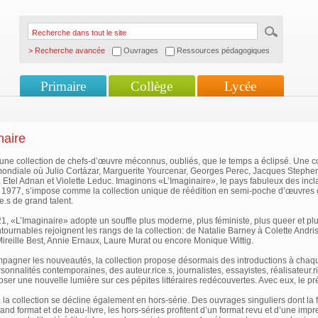
> Recherche avancée
Ouvrages
Ressources pédagogiques
Primaire
Collège
Lycée
naire
ne collection de chefs-d’œuvre méconnus, oubliés, que le temps a éclipsé. Une col
 mondiale où Julio Cortázar, Marguerite Yourcenar, Georges Perec, Jacques Stephen
, Etel Adnan et Violette Leduc. Imaginons «L’Imaginaire», le pays fabuleux des inclass
s 1977, s’impose comme la collection unique de réédition en semi-poche d’œuvres
e.s de grand talent.
, «L’Imaginaire» adopte un souffle plus moderne, plus féministe, plus queer et plus
ntournables rejoignent les rangs de la collection: de Natalie Barney à Colette Andr
reille Best, Annie Ernaux, Laure Murat ou encore Monique Wittig.
pagner les nouveautés, la collection propose désormais des introductions à chaque
sonnalités contemporaines, des auteur.rice.s, journalistes, essayistes, réalisateur.r
ser une nouvelle lumière sur ces pépites littéraires redécouvertes. Avec eux, le p
la collection se décline également en hors-série. Des ouvrages singuliers dont la 
rand format et de beau-livre, les hors-séries profitent d’un format revu et d’une im