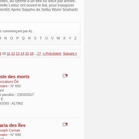
lites, au rythme d’un titre ou deux par année.
ette Leduc ont ouvert le bal, pour inaugurer
 bientôt: Après Sappho de Selby Wynn Scwhartz
res commençant par A).
M
N
O
P
Q
R
S
T
U
V
W
X
Y
Z
9
10
11
12
13
14
15
16
...
77
« Précédent
Suivant »
aste des morts
enzaburo Ôé
inaire
- N° 692
ard
e parution : 23/03/2017
 €
ODIS : A17962
ria des îles
oseph Conrad
inaire
- N° 690