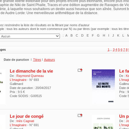
e grande liberté éditoriale pour des projets encore plus étonnants, encore plus inso
aphie de Niki de Saint Phalle, Traces et une édition augmentée de Ravages de Viol
érie, à laquelle nous souhaitons un destin aussi heureux que son aînée. Suivront
t de Audre Lorde: Une merveilleuse arithmétique de la distance.
z restreindre la liste de résultats en la filtrant par noms d'auteur
le : tous les auteurs dont le nom commence par N) ou par titres (par exemple : tous les tit
:
A
B
C
D
E
F
G
H
I
J
K
L
ages
1
...
3
4
5
6
7
8
Date de parution
l
Titres
l
Auteurs
Le dimanche de la vie
Le f
De :
Raymond Queneau
De :
K
L'Imaginaire
- N° 693
L'Imag
Gallimard
Gallim
Date de parution : 20/04/2017
Date d
Prix : 9.5 €
Prix : 9
Code SODIS : G00515
Code S
Le jour de congé
Un pa
De :
Inès Cagnati
De :
J
L'Imaginaire
- N° 691
L'Imag