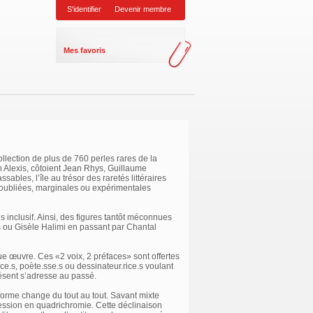
S'identifier
Devenir membre
Mes favoris
lection de plus de 760 perles rares de la
 Alexis, côtoient Jean Rhys, Guillaume
ables, l’île au trésor des raretés littéraires
 oubliées, marginales ou expérimentales
 inclusif. Ainsi, des figures tantôt méconnues
is ou Gisèle Halimi en passant par Chantal
 œuvre. Ces «2 voix, 2 préfaces» sont offertes
ice.s, poète.sse.s ou dessinateur.rice.s voulant
résent s’adresse au passé.
forme change du tout au tout. Savant mixte
pression en quadrichromie. Cette déclinaison