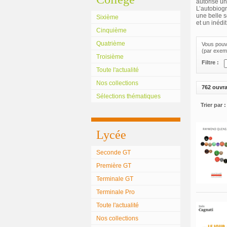
autorise un
L’autobiogr
une belle s
Sixième
et un inédi
Cinquième
Quatrième
Vous pouve
(par exemp
Troisième
Filtre :
Toute l'actualité
Nos collections
762 ouvr
Sélections thématiques
Trier par :
Lycée
Seconde GT
Première GT
Terminale GT
Terminale Pro
Toute l'actualité
Nos collections