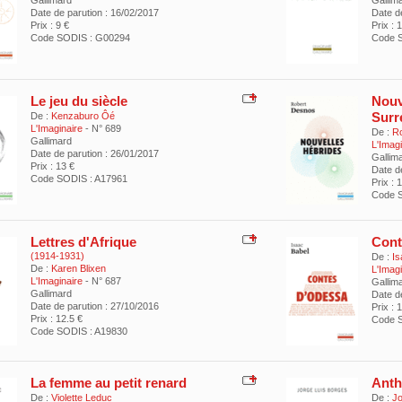
Gallimard
Gallim
Date de parution : 16/02/2017
Date d
Prix : 9 €
Prix : 
Code SODIS : G00294
Code 
Le jeu du siècle
Nouv
Surr
De :
Kenzaburo Ôé
L'Imaginaire
- N° 689
De :
Ro
Gallimard
L'Imag
Date de parution : 26/01/2017
Gallim
Prix : 13 €
Date de
Code SODIS : A17961
Prix : 
Code S
Lettres d'Afrique
Cont
(1914-1931)
De :
Is
De :
Karen Blixen
L'Imag
L'Imaginaire
- N° 687
Gallim
Gallimard
Date d
Date de parution : 27/10/2016
Prix : 
Prix : 12.5 €
Code S
Code SODIS : A19830
La femme au petit renard
Anth
De :
Violette Leduc
De :
Jo