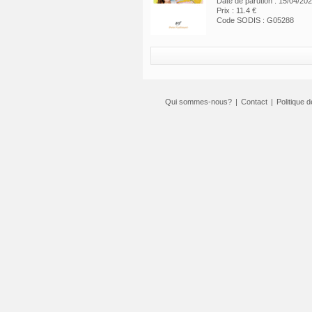
Date de parution : 15/04/20
Prix : 11.4 €
Code SODIS : G05288
Qui sommes-nous?
|
Contact
|
Politique d