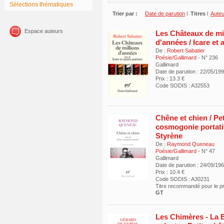
Sélections thématiques
Trier par :
Date de parution
l
Titres
l
Aute
Espace auteurs
Les Châteaux de mi
d'années / Icare et
De :
Robert Sabatier
Poésie/Gallimard
- N° 236
Gallimard
Date de parution : 22/05/19
Prix : 13.3 €
Code SODIS : A32553
Chêne et chien / Pet
cosmogonie portati
Styrène
De :
Raymond Queneau
Poésie/Gallimard
- N° 47
Gallimard
Date de parution : 24/09/19
Prix : 10.4 €
Code SODIS : A30231
Titre recommandé pour le 
GT
Les Chimères - La