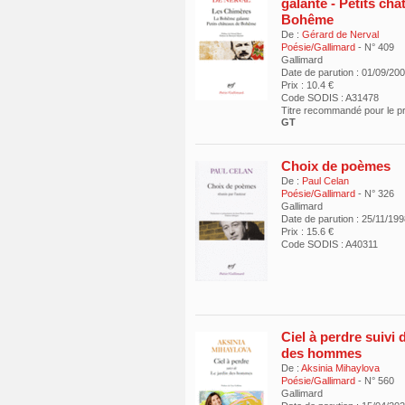
galante - Petits ch
Bohême
De :
Gérard de Nerval
Poésie/Gallimard
- N° 409
Gallimard
Date de parution : 01/09/20
Prix : 10.4 €
Code SODIS : A31478
Titre recommandé pour le 
GT
Choix de poèmes
De :
Paul Celan
Poésie/Gallimard
- N° 326
Gallimard
Date de parution : 25/11/19
Prix : 15.6 €
Code SODIS : A40311
Ciel à perdre suivi 
des hommes
De :
Aksinia Mihaylova
Poésie/Gallimard
- N° 560
Gallimard