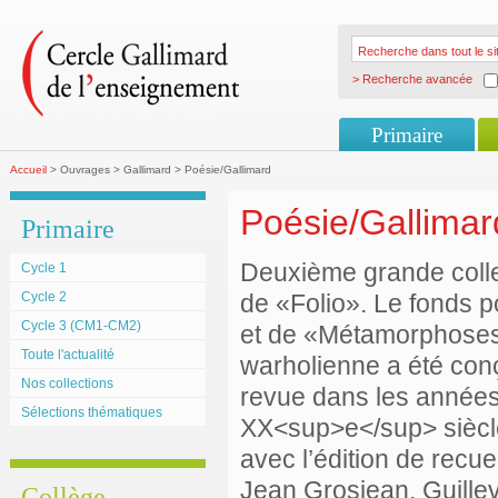
> Recherche avancée
Primaire
Accueil
> Ouvrages > Gallimard > Poésie/Gallimard
Poésie/Gallimar
Primaire
Deuxième grande colle
Cycle 1
Cycle 2
de «Folio». Le fonds p
Cycle 3 (CM1-CM2)
et de «Métamorphoses» 
Toute l'actualité
warholienne a été con
Nos collections
revue dans les années 
Sélections thématiques
XX<sup>e</sup> siècle
avec l’édition de recu
Jean Grosjean, Guillevi
Collège