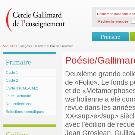
> Recherche avancée
Primaire
Accueil
> Ouvrages > Gallimard > Poésie/Gallimard
Poésie/Gallimar
Primaire
Deuxième grande colle
Cycle 1
Cycle 2
de «Folio». Le fonds p
Cycle 3 (CM1-CM2)
et de «Métamorphoses» 
Toute l'actualité
warholienne a été con
Nos collections
revue dans les années 
Sélections thématiques
XX<sup>e</sup> siècle
avec l’édition de recu
Jean Grosjean, Guillevi
Collège