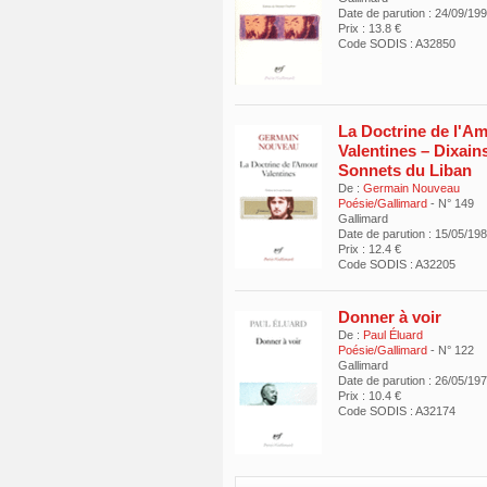
Date de parution : 24/09/19
Prix : 13.8 €
Code SODIS : A32850
La Doctrine de l'A
Valentines – Dixains
Sonnets du Liban
De :
Germain Nouveau
Poésie/Gallimard
- N° 149
Gallimard
Date de parution : 15/05/19
Prix : 12.4 €
Code SODIS : A32205
Donner à voir
De :
Paul Éluard
Poésie/Gallimard
- N° 122
Gallimard
Date de parution : 26/05/19
Prix : 10.4 €
Code SODIS : A32174