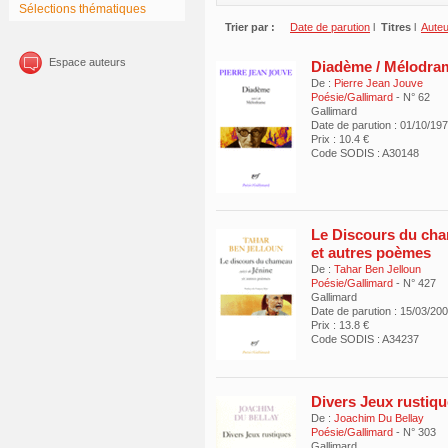
Sélections thématiques
Trier par :
Date de parution
l
Titres
l
Aute
Espace auteurs
Diadème / Mélodra
De :
Pierre Jean Jouve
Poésie/Gallimard
- N° 62
Gallimard
Date de parution : 01/10/19
Prix : 10.4 €
Code SODIS : A30148
Le Discours du ch
et autres poèmes
De :
Tahar Ben Jelloun
Poésie/Gallimard
- N° 427
Gallimard
Date de parution : 15/03/20
Prix : 13.8 €
Code SODIS : A34237
Divers Jeux rustiq
De :
Joachim Du Bellay
Poésie/Gallimard
- N° 303
Gallimard