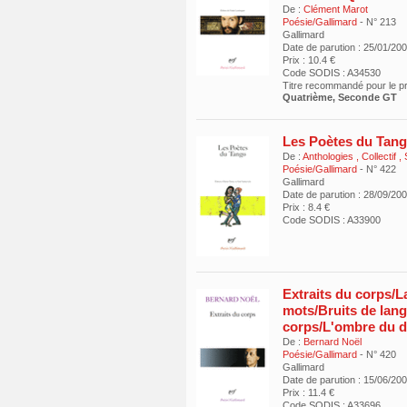
De :
Clément Marot
Poésie/Gallimard
- N° 213
Gallimard
Date de parution : 25/01/20
Prix : 10.4 €
Code SODIS : A34530
Titre recommandé pour le 
Quatrième, Seconde GT
Les Poètes du Tan
De :
Anthologies
, Collectif ,
Poésie/Gallimard
- N° 422
Gallimard
Date de parution : 28/09/20
Prix : 8.4 €
Code SODIS : A33900
Extraits du corps/L
mots/Bruits de lang
corps/L'ombre du 
De :
Bernard Noël
Poésie/Gallimard
- N° 420
Gallimard
Date de parution : 15/06/20
Prix : 11.4 €
Code SODIS : A33696