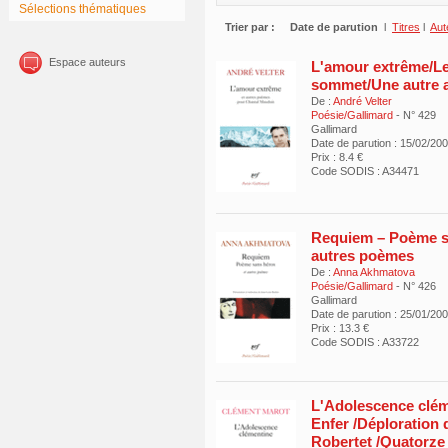
Sélections thématiques
Trier par :
Date de parution
l
Titres
l
Aut
Espace auteurs
L'amour extrême/L
sommet/Une autre a
De :
André Velter
Poésie/Gallimard
- N° 429
Gallimard
Date de parution : 15/02/20
Prix : 8.4 €
Code SODIS : A34471
Requiem – Poème s
autres poèmes
De :
Anna Akhmatova
Poésie/Gallimard
- N° 426
Gallimard
Date de parution : 25/01/20
Prix : 13.3 €
Code SODIS : A33722
L'Adolescence cléme
Enfer /Déploration
Robertet /Quatorz