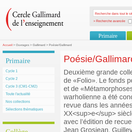
> Recherche avancée
Primaire
Accueil
> Ouvrages > Gallimard > Poésie/Gallimard
Poésie/Gallimar
Primaire
Deuxième grande colle
Cycle 1
Cycle 2
de «Folio». Le fonds p
Cycle 3 (CM1-CM2)
et de «Métamorphoses» 
Toute l'actualité
warholienne a été con
Nos collections
revue dans les années 
Sélections thématiques
XX<sup>e</sup> siècle
avec l’édition de recu
Jean Grosjean, Guillevi
Collège