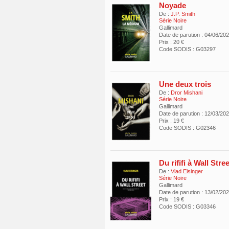
Noyade
De :
J.P. Smith
Série Noire
Gallimard
Date de parution : 04/06/20
Prix : 20 €
Code SODIS : G03297
Une deux trois
De :
Dror Mishani
Série Noire
Gallimard
Date de parution : 12/03/20
Prix : 19 €
Code SODIS : G02346
Du rififi à Wall Stree
De :
Vlad Eisinger
Série Noire
Gallimard
Date de parution : 13/02/20
Prix : 19 €
Code SODIS : G03346