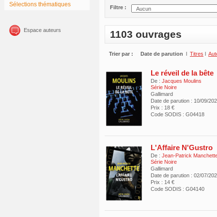
Sélections thématiques
Filtre :
Espace auteurs
1103 ouvrages
Trier par :
Date de parution
l
Titres
l
Aut
Le réveil de la bête
De :
Jacques Moulins
Série Noire
Gallimard
Date de parution : 10/09/20
Prix : 18 €
Code SODIS : G04418
L'Affaire N'Gustro
De :
Jean-Patrick Manchett
Série Noire
Gallimard
Date de parution : 02/07/20
Prix : 14 €
Code SODIS : G04140