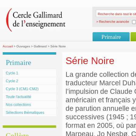
> Recherche avancée
Primaire
Accueil
> Ouvrages > Gallimard > Série Noire
Série Noire
Primaire
La grande collection d
Cycle 1
Cycle 2
traducteur Marcel Duha
Cycle 3 (CM1-CM2)
l’impulsion de Claude
Toute l'actualité
américain et français 
Nos collections
de parution annuelle 
Sélections thématiques
successives (1945 ; 1
format en 2005, où pa
Marpeau, Jo Nesbø, C
Collège