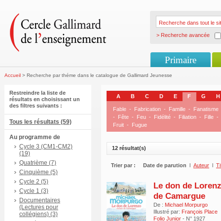
> Recherche avancée
Primaire
Accueil
> Recherche par théme dans le catalogue de Gallimard Jeunesse
Restreindre la liste de
A
B
C
D
E
F
G
H
résultats en choisissant un
des filtres suivants :
Fable
-
Fabrication
-
Famille
-
Fanatisme
-
Fête
-
Feu
-
Fidélité
-
Filiation
-
Fille
-
Tous les résultats (59)
Fruit
-
Fugue
Au programme de
Cycle 3 (CM1-CM2)
12 résultat(s)
(19)
Quatrième (7)
Trier par :
Date de parution
l
Auteur
l
Ti
Cinquième (5)
Cycle 2 (5)
Le don de Lorenz
Cycle 1 (3)
de Camargue
Documentaires
De :
Michael Morpurgo
(Lectures pour
Illustré par:
François Place
collégiens) (3)
Folio Junior
- N° 1927