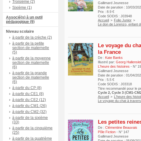
Troisième (2)
Gallimard Jeunesse
Sixième (1)
Date de parution : 10/03/20
Prix : 8.9 €
Code SODIS : J03948
Associé(s) à un outil
Accueil
>
Folio Junior
>
pédagogique (9)
Le don de Lorenzo, enfant
Niveau scolaire
à partir de la crèche (2)
à partir de la petite
Le voyage du cha
section de maternelle
la France
(5)
De :
Kate Banks
à partir de la moyenne
Illustré par:
Georg Hallensle
section de maternelle
L'heure des histoires
- N° 1
(6)
Gallimard Jeunesse
à partir de la grande
Date de parution : 01/04/20
section de maternelle
Prix : 5.5 €
(6)
Code SODIS : J03318
à partir du CP (8)
Titre recommandé pour le 
Cycle 2, Cycle 3 (CM1-CM
à partir du CE1 (8)
Accueil
>
L'heure des histo
à partir du CE2 (12)
Le voyage du chat à travers
à partir du CM1 (26)
à partir du CM2 (32)
à partir de la sixième
Les petites reine
(33)
De :
Clémentine Beauvais
à partir de la cinquième
Pôle Fiction
- N° 147
(25)
Gallimard Jeunesse
à partir de la quatrième
Date de parution : 05/09/20