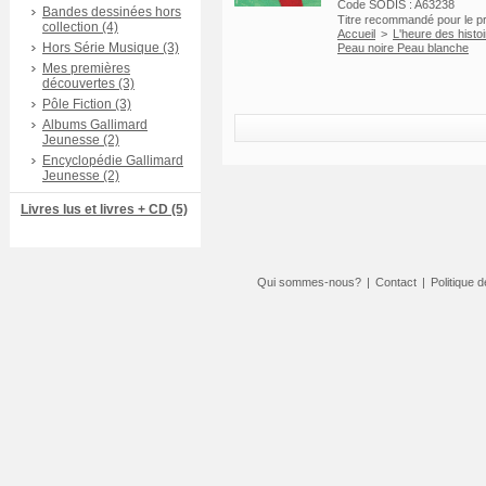
Code SODIS : A63238
Bandes dessinées hors
Titre recommandé pour le 
collection (4)
Accueil
>
L'heure des histo
Hors Série Musique (3)
Peau noire Peau blanche
Mes premières
découvertes (3)
Pôle Fiction (3)
Albums Gallimard
Jeunesse (2)
Encyclopédie Gallimard
Jeunesse (2)
Livres lus et livres + CD (5)
Qui sommes-nous?
|
Contact
|
Politique d