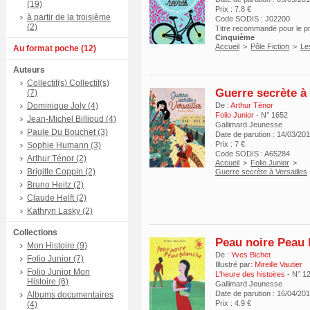
(19)
Prix : 7.8 €
à partir de la troisième
Code SODIS : J02200
(2)
Titre recommandé pour le 
Cinquième
Accueil
>
Pôle Fiction
>
Le
Au format poche (12)
Auteurs
Collectif(s) Collectif(s)
Guerre secrète à 
(7)
Dominique Joly (4)
De :
Arthur Ténor
Folio Junior
- N° 1652
Jean-Michel Billioud (4)
Gallimard Jeunesse
Paule Du Bouchet (3)
Date de parution : 14/03/20
Prix : 7 €
Sophie Humann (3)
Code SODIS : A65284
Arthur Ténor (2)
Accueil
>
Folio Junior
>
Brigitte Coppin (2)
Guerre secrète à Versailles
Bruno Heitz (2)
Claude Helft (2)
Kathryn Lasky (2)
Collections
Peau noire Peau 
Mon Histoire (9)
De :
Yves Bichet
Folio Junior (7)
Illustré par:
Mireille Vautier
Folio Junior Mon
L'heure des histoires
- N° 1
Histoire (6)
Gallimard Jeunesse
Date de parution : 16/04/20
Albums documentaires
Prix : 4.9 €
(4)