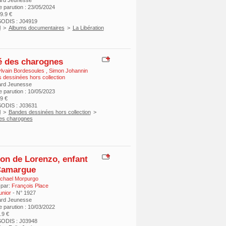
ard Jeunesse
e parution : 23/05/2024
19.9 €
ODIS : J04919
l
>
Albums documentaires
>
La Libération
é des charognes
lvain Bordesoules
,
Simon Johannin
 dessinées hors collection
ard Jeunesse
e parution : 10/05/2023
29 €
ODIS : J03631
l
>
Bandes dessinées hors collection
>
des charognes
on de Lorenzo, enfant
Camargue
chael Morpurgo
 par:
François Place
unior
- N° 1927
ard Jeunesse
e parution : 10/03/2022
8.9 €
ODIS : J03948