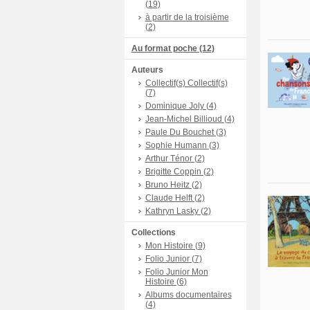
(19)
à partir de la troisième
(2)
Au format poche (12)
Auteurs
Collectif(s) Collectif(s)
(7)
Dominique Joly (4)
Jean-Michel Billioud (4)
Paule Du Bouchet (3)
Sophie Humann (3)
Arthur Ténor (2)
Brigitte Coppin (2)
Bruno Heitz (2)
Claude Helft (2)
Kathryn Lasky (2)
Collections
Mon Histoire (9)
Folio Junior (7)
Folio Junior Mon
Histoire (6)
Albums documentaires
(4)