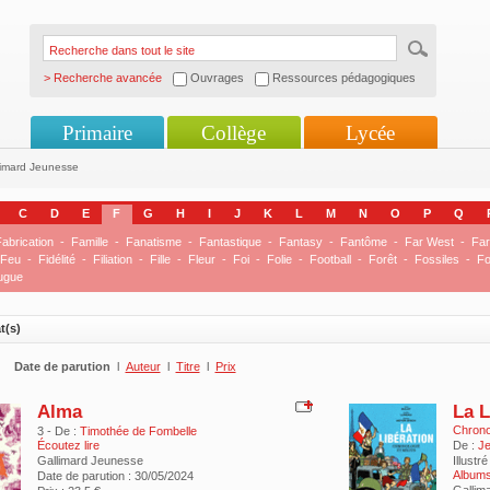
> Recherche avancée
Ouvrages
Ressources pédagogiques
Primaire
Collège
Lycée
limard Jeunesse
C
D
E
F
G
H
I
J
K
L
M
N
O
P
Q
abrication
-
Famille
-
Fanatisme
-
Fantastique
-
Fantasy
-
Fantôme
-
Far West
-
Far
Feu
-
Fidélité
-
Filiation
-
Fille
-
Fleur
-
Foi
-
Folie
-
Football
-
Forêt
-
Fossiles
-
Fo
ugue
t(s)
Date de parution
l
Auteur
l
Titre
l
Prix
Alma
La L
Chronol
3 - De :
Timothée de Fombelle
Écoutez lire
De :
Je
Gallimard Jeunesse
Illustré
Albums
Date de parution : 30/05/2024