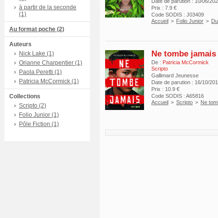
Date de parution : 10/06/20
à partir de la seconde
Prix : 7.9 €
(1)
Code SODIS : J03409
Accueil
>
Folio Junior
>
Du
Au format poche (2)
Auteurs
Ne tombe jamais
Nick Lake (1)
Orianne Charpentier (1)
De :
Patricia McCormick
Scripto
Paola Peretti (1)
Gallimard Jeunesse
Patricia McCormick (1)
Date de parution : 16/10/20
Prix : 10.9 €
Collections
Code SODIS : A65816
Accueil
>
Scripto
>
Ne tom
Scripto (2)
Folio Junior (1)
Pôle Fiction (1)