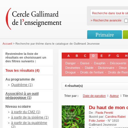
> Recherche avancée
Primaire
Accueil
> Recherche par théme dans le catalogue de Gallimard Jeunesse
Restreindre la liste de
A
B
C
D
E
F
G
H
résultats en choisissant un
des filtres suivants :
Danger
-
Danse
-
Dauphin
-
Découverte
Devinettes
-
Diable
-
Dictionnaire
-
Dieux
Tous les résultats (4)
Drogue
-
Droits de l'enfant
-
Droits de l'h
Au programme de
Quatrième (1)
4 résultat(s)
Associé(s) à un outil
Trier par :
Date de parution
l
Auteur
l
Tit
pédagogique (1)
Niveau scolaire
Du haut de mon c
à partir du CM2 (1)
De :
Paola Peretti
Illustré par:
Carolina Rabei
à partir de la sixième (1)
Folio Junior
- N° 1910
à partir de la quatrième
Gallimard Jeunesse
(2)