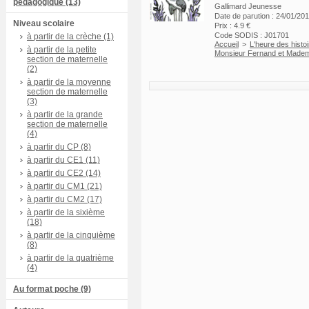
pédagogique (13)
Gallimard Jeunesse
Date de parution : 24/01/20
Niveau scolaire
Prix : 4.9 €
Code SODIS : J01701
à partir de la crèche (1)
Accueil
>
L'heure des histo
à partir de la petite
Monsieur Fernand et Mademo
section de maternelle
(2)
à partir de la moyenne
section de maternelle
(3)
à partir de la grande
section de maternelle
(4)
à partir du CP (8)
à partir du CE1 (11)
à partir du CE2 (14)
à partir du CM1 (21)
à partir du CM2 (17)
à partir de la sixième
(18)
à partir de la cinquième
(8)
à partir de la quatrième
(4)
Au format poche (9)