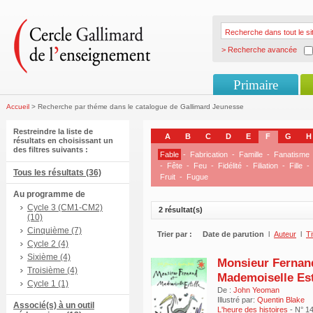
> Recherche avancée
Primaire
Accueil
> Recherche par théme dans le catalogue de Gallimard Jeunesse
Restreindre la liste de
A
B
C
D
E
F
G
H
résultats en choisissant un
des filtres suivants :
Fable
-
Fabrication
-
Famille
-
Fanatisme
-
Fête
-
Feu
-
Fidélité
-
Filiation
-
Fille
-
Tous les résultats (36)
Fruit
-
Fugue
Au programme de
Cycle 3 (CM1-CM2)
2 résultat(s)
(10)
Cinquième (7)
Trier par :
Date de parution
l
Auteur
l
Ti
Cycle 2 (4)
Sixième (4)
Monsieur Fernan
Troisième (4)
Mademoiselle Est
Cycle 1 (1)
De :
John Yeoman
Illustré par:
Quentin Blake
Associé(s) à un outil
L'heure des histoires
- N° 1