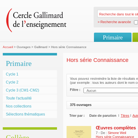
> Recherche avancée
Primaire
Accueil
> Ouvrages > Gallimard > Hors série Connaissance
Hors série Connaissance
Primaire
Cycle 1
Vous pouvez restreindre la liste de résultats e
Cycle 2
(par exemple : tous les auteurs dont le nom c
Filtre :
Cycle 3 (CM1-CM2)
Toute l'actualité
375 ouvrages
Nos collections
Sélections thématiques
Trier par :
Date de parution
l
Titres
l
Aut
Œuvres complètes
7 - De :
Simone Weil
Collège
Hors série Connaissance