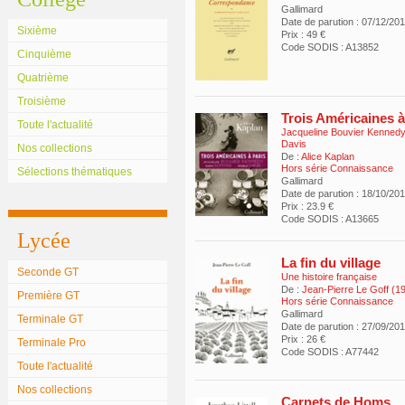
Gallimard
Date de parution : 07/12/20
Sixième
Prix : 49 €
Code SODIS : A13852
Cinquième
Quatrième
Troisième
Trois Américaines à
Toute l'actualité
Jacqueline Bouvier Kennedy
Davis
Nos collections
De :
Alice Kaplan
Hors série Connaissance
Sélections thématiques
Gallimard
Date de parution : 18/10/20
Prix : 23.9 €
Code SODIS : A13665
Lycée
La fin du village
Seconde GT
Une histoire française
De :
Jean-Pierre Le Goff (194
Première GT
Hors série Connaissance
Gallimard
Terminale GT
Date de parution : 27/09/20
Prix : 26 €
Terminale Pro
Code SODIS : A77442
Toute l'actualité
Nos collections
Carnets de Homs