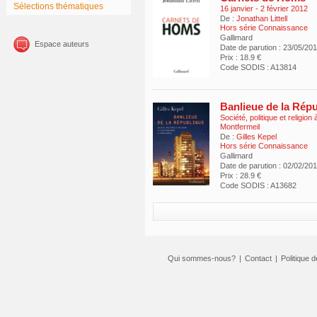
Sélections thématiques
16 janvier - 2 février 2012
De :
Jonathan Littell
Hors série Connaissance
Gallimard
Espace auteurs
Date de parution : 23/05/20
Prix : 18.9 €
Code SODIS : A13814
Banlieue de la Rép
Société, politique et religion
Montfermeil
De :
Gilles Kepel
Hors série Connaissance
Gallimard
Date de parution : 02/02/20
Prix : 28.9 €
Code SODIS : A13682
Qui sommes-nous?
|
Contact
|
Politique d